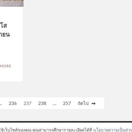
ุโส
ษายน
 MORE
…
236
237
238
…
257
ถัดไป
ใช้เว็บไซต์ของคุณ คุณสามารถศึกษารายละเอียดได้ที่
นโยบายความเป็นส่วน
Proudly powered by WordPress
|
Theme: TimesNews
|
By
Theme Freesia