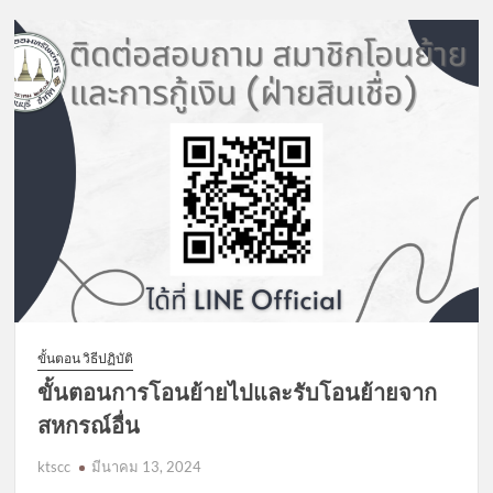
ชื่อ
สมาชิก
ผู้
ที่
ได้
รับ
ทุน
การ
ศึกษา
บุตร
ประจำ
ปี
2567
ขั้นตอน วิธีปฏิบัติ
ขั้นตอนการโอนย้ายไปและรับโอนย้ายจาก
สหกรณ์อื่น
ktscc
มีนาคม 13, 2024