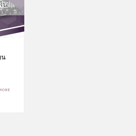
ยน
MORE