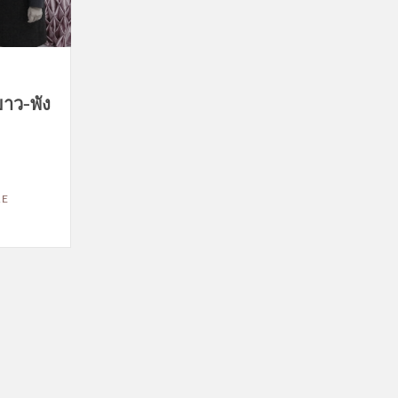
าว-พัง
RE