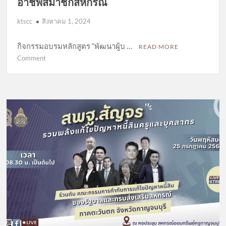
อาชีพสมาชิกสหกรณ์
ktscc
สิงหาคม 1, 2024
กิจกรรมอบรมหลักสูตร “พัฒนาผู้บ …
READ MORE
on
Comment
โครงการ
เพื่อน
ช่วย
เพื่อน
ส่ง
เสริม
และ
พัฒนา
อาชีพ
สมาชิก
สหกรณ์