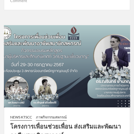
on
Comment
โครงการ
สัมมนา
เรื่อง
“การ
พัฒนาการ
ให้
บริการ
สิน
เชื่อ
ให้
แก่
สมาชิก
อย่าง
มี
ความ
รับ
ผิด
NEWS KTSCC
ภาพกิจกรรมสหกรณ์
ชอบ”
โครงการเพื่อนช่วยเพื่อน ส่งเสริมและพัฒนา