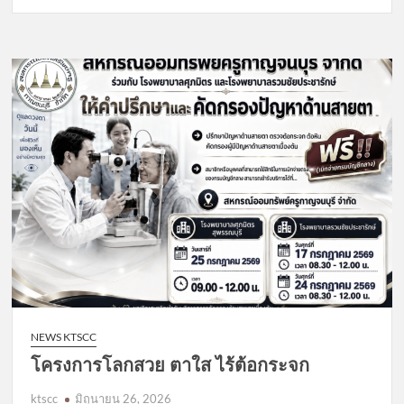
ประกาศ
วัน
หยุด
ประจำ
เดือน
กรกฎาคม
2569
NEWS KTSCC
โครงการโลกสวย ตาใส ไร้ต้อกระจก
ktscc
มิถุนายน 26, 2026