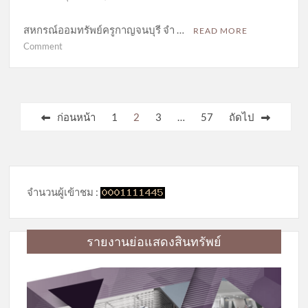
สหกรณ์ออมทรัพย์ครูกาญจนบุรี จำ …
READ MORE
on
Comment
โครงการ
โลก
สวย
ตาใส
Posts
ก่อนหน้า
1
2
3
…
57
ถัดไป
ไร้
pagination
ต้อกระจก
จำนวนผู้เข้าชม :
รายงานย่อแสดงสินทรัพย์