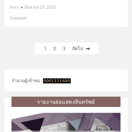
ktscc
มิถุนายน 27, 2025
on
Comment
ระเบียบ
ว่า
ด้วย
การ
Posts
1
2
3
ถัดไป
ให้
pagination
เงิน
กู้
เพื่อ
ช่วย
จำนวนผู้เข้าชม :
เหลือ
ผู้
ค้ำ
รายงานย่อแสดงสินทรัพย์
ประกัน
2568