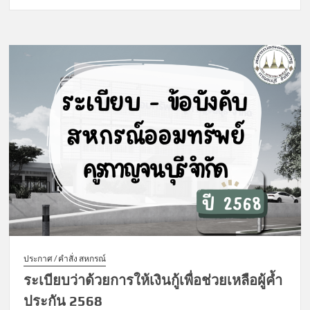
ระเบียบ
การ
ผ่อน
ผัน
การ
ชำระ
หนี้
และ
การ
ปรับ
โครงสร้าง
หนี้
2568
ประกาศ / คำสั่ง สหกรณ์
ระเบียบว่าด้วยการให้เงินกู้เพื่อช่วยเหลือผู้ค้ำ
ประกัน 2568