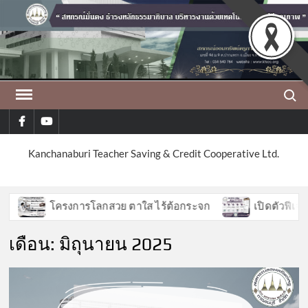
Skip
to
content
Search
facebook
youtube
Kanchanaburi Teacher Saving & Credit Cooperative Ltd.
โครงการโลกสวย ตาใส ไร้ต้อกระจก
เปิดตัวฟีเจอร์ให
เดือน:
มิถุนายน 2025