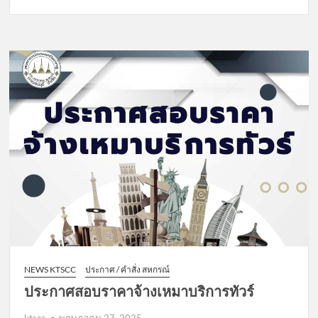
ประกาศ
หลัก
เกณฑ์
และ
เงื่อนไข
การ
ให้
เงิน
กู้
NEWS KTSCC
ประกาศ / คำสั่ง สหกรณ์
ประกาศสอบราคาจ้างเหมาบริการทัวร์
ktscc
พฤษภาคม 27, 2025