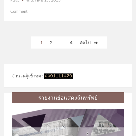
on
Comment
ประกาศ
สอบ
ราคา
จ้าง
Posts
1
2
…
4
ถัดไป
เหมา
pagination
บริการ
ทัวร์
จำนวนผู้เข้าชม :
รายงานย่อแสดงสินทรัพย์