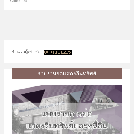
on
Comment
โครงการ
สัมมนา
เรื่อง
“การ
พัฒนาการ
ให้
บริการ
จำนวนผู้เข้าชม :
สิน
เชื่อ
ให้
รายงานย่อแสดงสินทรัพย์
แก่
สมาชิก
อย่าง
มี
ความ
รับ
ผิด
ชอบ”