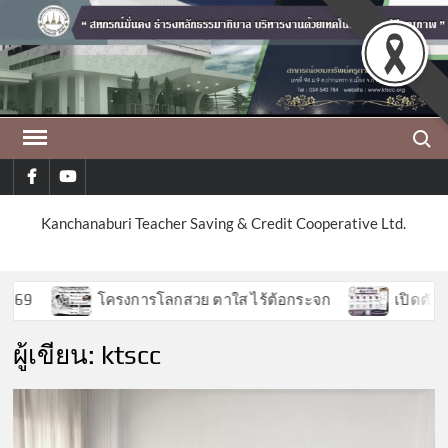
Skip
to
content
Search
facebook
youtube
Kanchanaburi Teacher Saving & Credit Cooperative Ltd.
โครงการโลกสวย ตาใส ไร้ต้อกระจก
เปิดตัวฟีเจอร
ผู้เขียน:
ktscc