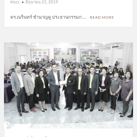
ktscc
มิถุนายน 21, 2019
ดร.ณรินทร์ ชำนาญดู ประธานกรรมก …
READ MORE